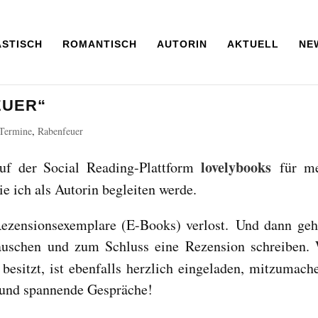
ASTISCH
ROMANTISCH
AUTORIN
AKTUELL
NE
EUER“
 Termine
,
Rabenfeuer
lovelybooks
f der Social Reading-Plattform
für m
e ich als Autorin begleiten werde.
ezensionsexemplare (E-Books) verlost. Und dann geh
stauschen und zum Schluss eine Rezension schreiben.
besitzt, ist ebenfalls herzlich eingeladen, mitzumach
e und spannende Gespräche!