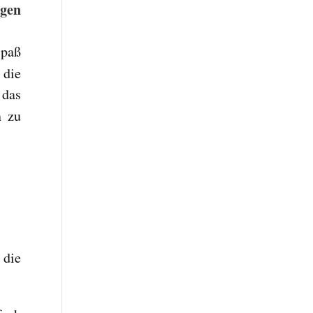
agen
Spaß
 die
 das
 zu
 die