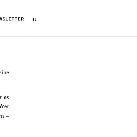
WSLETTER
eine
t es
 Wer
en –