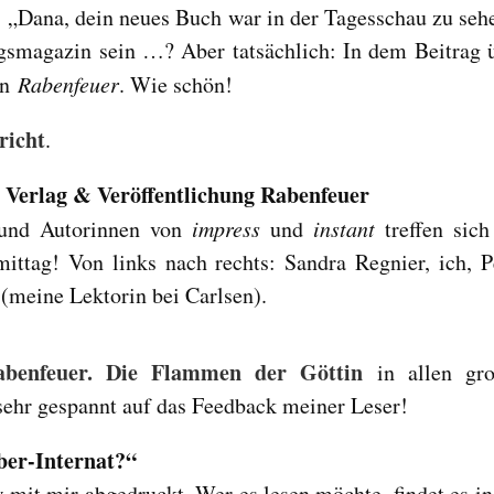
: „Dana, dein neues Buch war in der Tagesschau zu seh
gsmagazin sein …? Aber tatsächlich: In dem Beitrag 
an
Rabenfeuer
. Wie schön!
richt
.
 Verlag & Veröffentlichung Rabenfeuer
 und Autorinnen von
impress
und
instant
treffen sich
ttag! Von links nach rechts: Sandra Regnier, ich, P
(meine Lektorin bei Carlsen).
abenfeuer. Die Flammen der Göttin
in allen gr
 sehr gespannt auf das Feedback meiner Leser!
ber-Internat?“
w mit mir abgedruckt. Wer es lesen möchte, findet es in