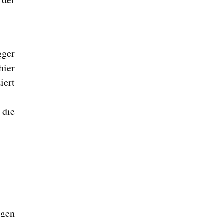
gger
hier
iert
 die
egen