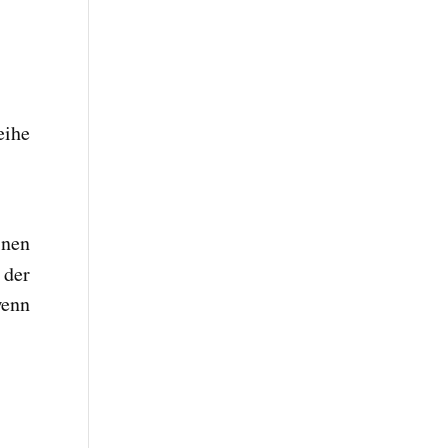
eihe
inen
 der
wenn