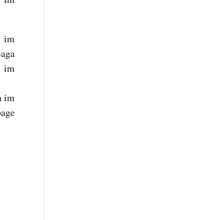
n im
Saga
n im
h im
page