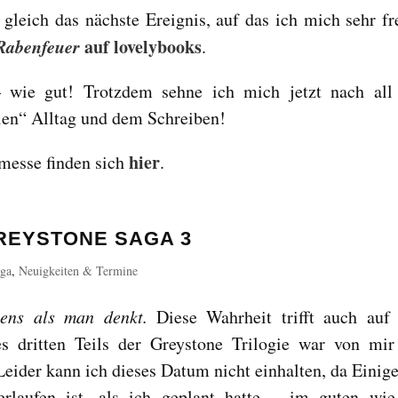
gleich das nächste Ereignis, auf das ich mich sehr fr
Rabenfeuer
auf lovelybooks
.
– wie gut! Trotzdem sehne ich mich jetzt nach all
en“ Alltag und dem Schreiben!
hier
messe finden sich
.
REYSTONE SAGA 3
aga
,
Neuigkeiten & Termine
ens als man denkt.
Diese Wahrheit trifft auch auf
s dritten Teils der Greystone Trilogie war von mir
ider kann ich dieses Datum nicht einhalten, da Einige
rlaufen ist, als ich geplant hatte – im guten wi