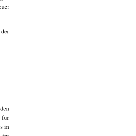
eue:
 der
 den
 für
s in
e im