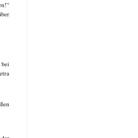
en!“
über
 bei
etra
oßen
 der