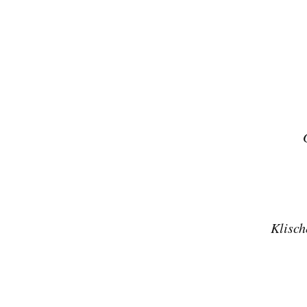
für mich 
Klisch