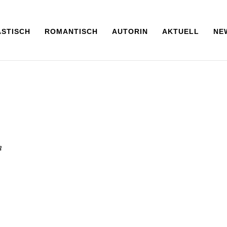
ASTISCH
ROMANTISCH
AUTORIN
AKTUELL
NE
h
Buch
gemütlich