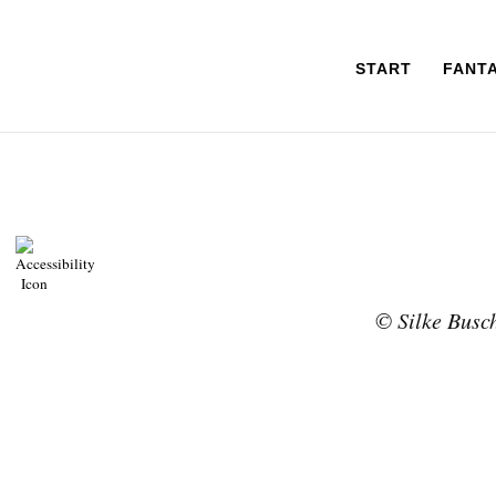
START
FANT
© Silke Busc