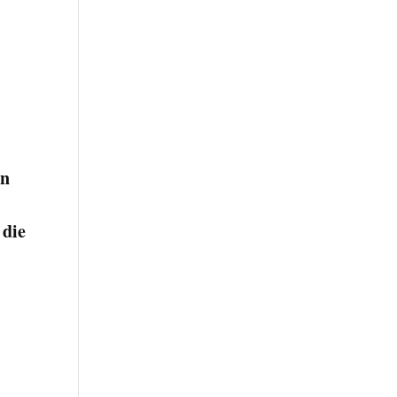
en
 die