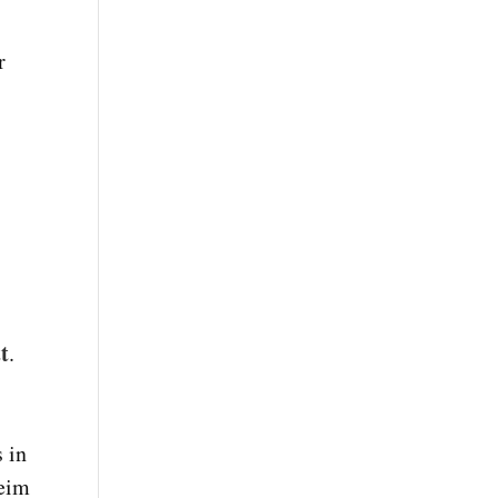
r
t
.
 in
Heim