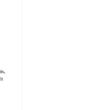
is,
lt