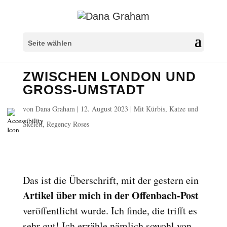
Überschriften markieren
title
Seite wählen
Hintergrundfarbe
settings
ZWISCHEN LONDON UND
Herauszoomen
zoom_out
GROSS-UMSTADT
Vergrößern
zoom_in
von
Dana Graham
|
12. August 2023
|
Mit Kürbis, Katze und
Schrift verkleinern
remove_circle_outline
Skelett
,
Regency Roses
Schrift vergrößern
add_circle_outline
Lesbare Schriftart
spellcheck
Heller Kontrast
brightness_high
Das ist die Überschrift, mit der gestern ein
Dunkler Kontrast
brightness_low
Artikel über mich in der Offenbach-Post
Links unterstreichen
format_underlined
veröffentlicht wurde. Ich finde, die trifft es
Links markieren
font_download
sehr gut! Ich erzähle nämlich sowohl von