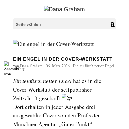
Überschriften markieren
title
Seite wählen
Hintergrundfarbe
settings
Herauszoomen
zoom_out
Vergrößern
zoom_in
EIN ENGEL IN DER COVER-WERKSTATT
Schrift verkleinern
remove_circle_outline
von
Dana Graham
|
06. März 2026
|
Ein teuflisch netter Engel
Schrift vergrößern
add_circle_outline
Ein teuflisch netter Engel
hat es in die
Lesbare Schriftart
spellcheck
Cover-Werkstatt der selfpublisher-
Heller Kontrast
brightness_high
Zeitschrift geschafft
Dunkler Kontrast
brightness_low
Dort erhalten in jeder Ausgabe drei
Links unterstreichen
format_underlined
ausgewählte Cover von den Profis der
Links markieren
font_download
Münchner Agentur „Guter Punkt“