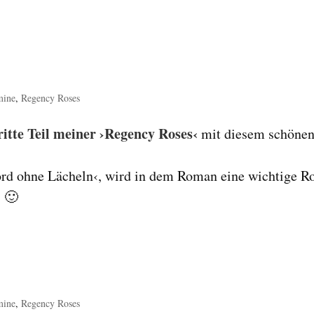
mine
,
Regency Roses
ritte Teil meiner ›Regency Roses‹
mit diesem schöne
ord ohne Lächeln‹, wird in dem Roman eine wichtige Ro
t 🙂
mine
,
Regency Roses