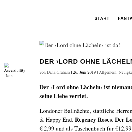
START
FANT
DER ›LORD OHNE LÄCHELN
von
Dana Graham
|
26. Juni 2019
|
Allgemein
,
Neuigk
Der ›Lord ohne Lächeln‹ ist niemand,
seine Liebe verriet.
Londoner Ballnächte, stattliche Herr
Regency Roses. Der L
& Happy End.
€ 2,99 und als Taschenbuch für €12,99