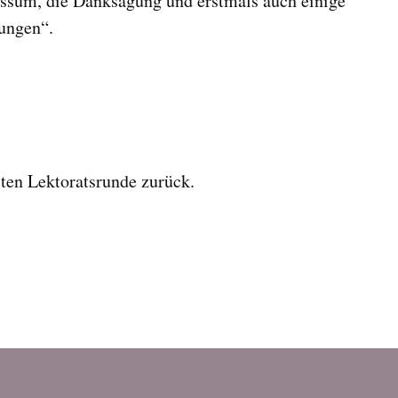
essum, die Danksagung und erstmals auch einige
ungen“.
sten Lektoratsrunde zurück.