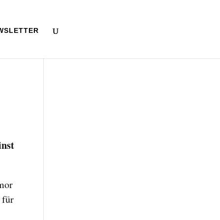
WSLETTER
inst
umor
 für