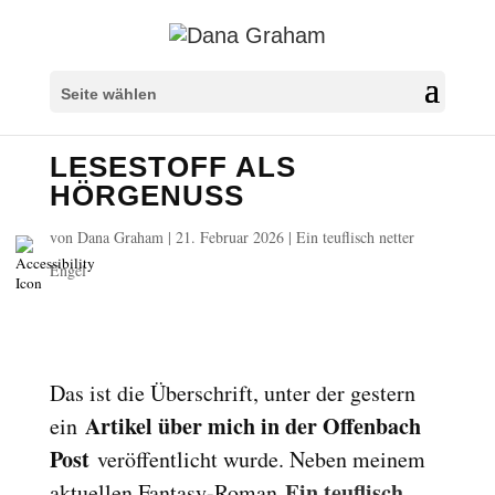
Überschriften markieren
title
Seite wählen
Hintergrundfarbe
settings
LESESTOFF ALS
Herauszoomen
zoom_out
HÖRGENUSS
Vergrößern
zoom_in
von
Dana Graham
|
21. Februar 2026
|
Ein teuflisch netter
Schrift verkleinern
remove_circle_outline
Engel
Schrift vergrößern
add_circle_outline
Lesbare Schriftart
spellcheck
Heller Kontrast
brightness_high
Das ist die Überschrift, unter der gestern
Dunkler Kontrast
brightness_low
Artikel über mich in der Offenbach
ein
Links unterstreichen
format_underlined
Post
veröffentlicht wurde. Neben meinem
Links markieren
font_download
Ein teuflisch
aktuellen Fantasy-Roman