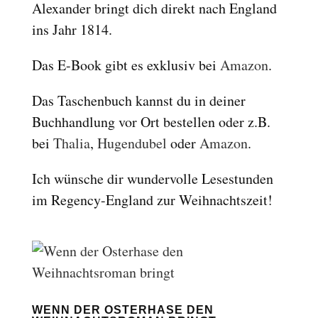
Alexander bringt dich direkt nach England
Reset
cached
ins Jahr 1814.
all
options
Das E-Book gibt es exklusiv bei
Amazon
.
Das Taschenbuch kannst du in deiner
Buchhandlung vor Ort bestellen oder z.B.
bei
Thalia
,
Hugendubel
oder
Amazon
.
Ich wünsche dir wundervolle Lesestunden
im Regency-England zur Weihnachtszeit!
WENN DER OSTERHASE DEN