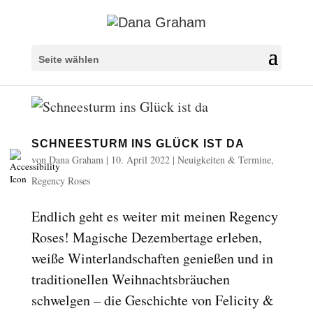
Überschriften markieren
title
Seite wählen
Hintergrundfarbe
settings
Herauszoomen
zoom_out
Vergrößern
zoom_in
SCHNEESTURM INS GLÜCK IST DA
Schrift verkleinern
remove_circle_outline
von
Dana Graham
|
10. April 2022
|
Neuigkeiten & Termine
,
Schrift vergrößern
add_circle_outline
Regency Roses
Lesbare Schriftart
spellcheck
Endlich geht es weiter mit meinen Regency
Heller Kontrast
brightness_high
Roses! Magische Dezembertage erleben,
Dunkler Kontrast
brightness_low
weiße Winterlandschaften genießen und in
Links unterstreichen
format_underlined
traditionellen Weihnachtsbräuchen
Links markieren
schwelgen – die Geschichte von Felicity &
font_download