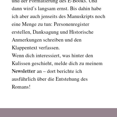
und der Formatierung des E-Books. Und
Reset
cached
dann wird’s langsam ernst. Bis dahin habe
all
ich aber auch jenseits des Manuskripts noch
options
eine Menge zu tun: Personenregister
erstellen, Danksagung und Historische
Anmerkungen schreiben und den
Klappentext verfassen.
Wenn dich interessiert, was hinter den
Kulissen geschieht, melde dich zu meinem
Newsletter
an – dort berichte ich
ausführlich über die Entstehung des
Romans!