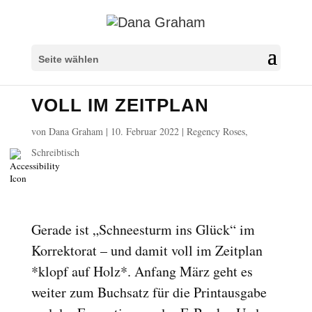
Überschriften markieren
title
Seite wählen
Hintergrundfarbe
settings
VOLL IM ZEITPLAN
Herauszoomen
zoom_out
Vergrößern
zoom_in
von
Dana Graham
|
10. Februar 2022
|
Regency Roses
,
Schrift verkleinern
Schreibtisch
remove_circle_outline
Schrift vergrößern
add_circle_outline
Lesbare Schriftart
spellcheck
Heller Kontrast
brightness_high
Gerade ist „Schneesturm ins Glück“ im
Dunkler Kontrast
Korrektorat – und damit voll im Zeitplan
brightness_low
*klopf auf Holz*. Anfang März geht es
Links unterstreichen
format_underlined
weiter zum Buchsatz für die Printausgabe
Links markieren
font_download