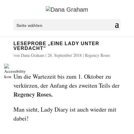
Überschriften markieren
title
Seite wählen
Hintergrundfarbe
settings
LESEPROBE „EINE LADY UNTER
Herauszoomen
zoom_out
VERDACHT“
Vergrößern
von
Dana Graham
|
28. September 2018
|
Regency Roses
zoom_in
Schrift verkleinern
remove_circle_outline
Um die Wartezeit bis zum 1. Oktober zu
Schrift vergrößern
add_circle_outline
verkürzen, der Anfang des zweiten Teils der
Lesbare Schriftart
spellcheck
Regency Roses
.
Heller Kontrast
brightness_high
Dunkler Kontrast
brightness_low
Man sieht, Lady Diary ist auch wieder mit
Links unterstreichen
dabei!
format_underlined
Links markieren
font_download