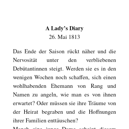
Reset
cached
all
options
A Lady’s Diary
26. Mai 1813
Das Ende der Saison rückt näher und die
Nervosität unter den verbliebenen
Debütantinnen steigt. Werden sie es in den
wenigen Wochen noch schaffen, sich einen
wohlhabenden Ehemann von Rang und
Namen zu angeln, wie man es von ihnen
erwartet? Oder müssen sie ihre Träume von
der Heirat begraben und die Hoffnungen
ihrer Familien enttäuschen?
Manch eine junge Dame scheint diesem