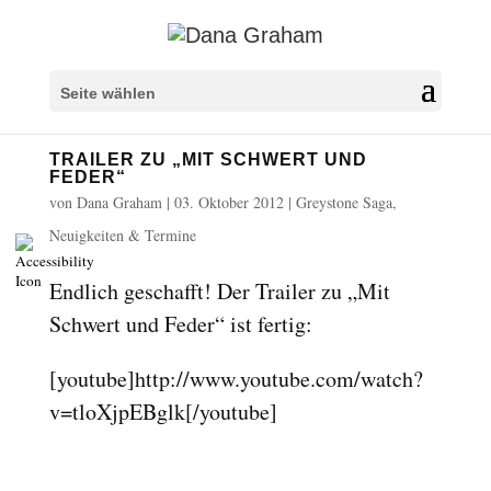
Überschriften markieren
title
Seite wählen
Hintergrundfarbe
settings
TRAILER ZU „MIT SCHWERT UND
Herauszoomen
zoom_out
FEDER“
Vergrößern
von
Dana Graham
|
03. Oktober 2012
|
Greystone Saga
,
zoom_in
Neuigkeiten & Termine
Schrift verkleinern
remove_circle_outline
Schrift vergrößern
add_circle_outline
Endlich geschafft! Der Trailer zu „Mit
Lesbare Schriftart
spellcheck
Schwert und Feder“ ist fertig:
Heller Kontrast
brightness_high
[youtube]http://www.youtube.com/watch?
Dunkler Kontrast
brightness_low
v=tloXjpEBglk[/youtube]
Links unterstreichen
format_underlined
Links markieren
font_download