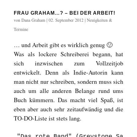
Reset
cached
all
FRAU GRAHAM…? – BEI DER ARBEIT!
options
von
Dana Graham
|
02. September 2012
|
Neuigkeiten &
Termine
… und Arbeit gibt es wirklich genug 🙂
Was als lockere Schreiberei begann, hat
sich inzwischen zum Vollzeitjob
entwickelt. Denn als Indie-Autorin kann
man nicht nur schreiben, sondern muss sich
auch um alle anderen Belange rund ums
Buch kümmern. Das macht viel Spaß, ist
eben aber auch sehr zeitaufwändig und die
TO-DO-Liste ist stets lang.
"Das rote Band" (Greystone Saga 