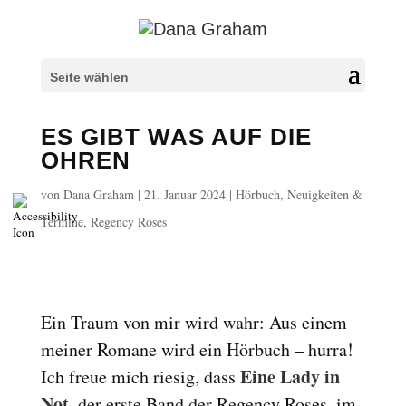
Überschriften markieren
title
Seite wählen
Hintergrundfarbe
settings
ES GIBT WAS AUF DIE
Herauszoomen
zoom_out
OHREN
Vergrößern
zoom_in
von
Dana Graham
|
21. Januar 2024
|
Hörbuch
,
Neuigkeiten &
Schrift verkleinern
remove_circle_outline
Termine
,
Regency Roses
Schrift vergrößern
add_circle_outline
Lesbare Schriftart
spellcheck
Heller Kontrast
brightness_high
Ein Traum von mir wird wahr: Aus einem
Dunkler Kontrast
brightness_low
meiner Romane wird ein Hörbuch – hurra!
Links unterstreichen
format_underlined
Eine Lady in
Ich freue mich riesig, dass
Links markieren
font_download
Not
, der erste Band der Regency Roses, im