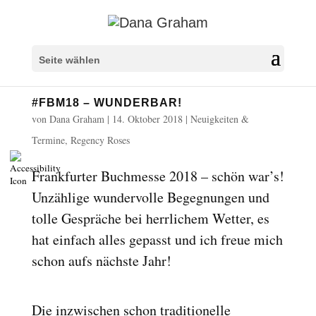
Überschriften markieren
title
Seite wählen
Hintergrundfarbe
settings
#FBM18 – WUNDERBAR!
Herauszoomen
zoom_out
von
Dana Graham
|
14. Oktober 2018
|
Neuigkeiten &
Vergrößern
zoom_in
Termine
,
Regency Roses
Schrift verkleinern
remove_circle_outline
Frankfurter Buchmesse 2018 – schön war’s!
Schrift vergrößern
add_circle_outline
Unzählige wundervolle Begegnungen und
Lesbare Schriftart
spellcheck
tolle Gespräche bei herrlichem Wetter, es
Heller Kontrast
brightness_high
hat einfach alles gepasst und ich freue mich
Dunkler Kontrast
brightness_low
schon aufs nächste Jahr!
Links unterstreichen
format_underlined
Links markieren
font_download
Die inzwischen schon traditionelle