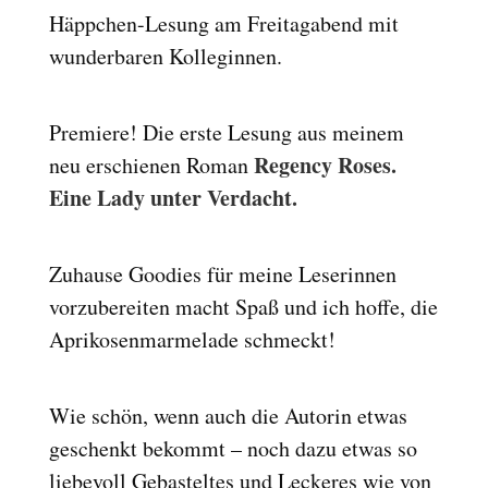
Häppchen-Lesung am Freitagabend mit
Reset
cached
all
wunderbaren Kolleginnen.
options
Premiere! Die erste Lesung aus meinem
Regency Roses.
neu erschienen Roman
Eine Lady unter Verdacht.
Zuhause Goodies für meine Leserinnen
vorzubereiten macht Spaß und ich hoffe, die
Aprikosenmarmelade schmeckt!
Wie schön, wenn auch die Autorin etwas
geschenkt bekommt – noch dazu etwas so
liebevoll Gebasteltes und Leckeres wie von