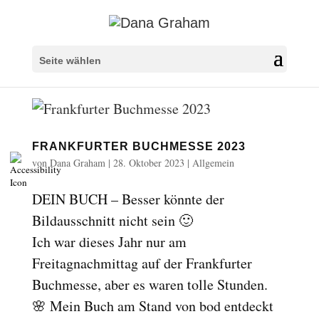
Überschriften markieren
title
Seite wählen
Hintergrundfarbe
settings
Herauszoomen
zoom_out
Vergrößern
zoom_in
FRANKFURTER BUCHMESSE 2023
Schrift verkleinern
remove_circle_outline
von
Dana Graham
|
28. Oktober 2023
|
Allgemein
Schrift vergrößern
add_circle_outline
DEIN BUCH – Besser könnte der
Lesbare Schriftart
spellcheck
Bildausschnitt nicht sein 🙂
Heller Kontrast
brightness_high
Ich war dieses Jahr nur am
Dunkler Kontrast
brightness_low
Freitagnachmittag auf der Frankfurter
Links unterstreichen
format_underlined
Buchmesse, aber es waren tolle Stunden.
Links markieren
🌸 Mein Buch am Stand von bod entdeckt
font_download