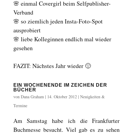
🌸 einmal Covergirl beim Selfpublisher-
Reset
cached
Verband
all
options
🌸 so ziemlich jeden Insta-Foto-Spot
ausprobiert
🌸 liebe Kolleginnen endlich mal wieder
gesehen
FAZIT: Nächstes Jahr wieder 🙂
EIN WOCHENENDE IM ZEICHEN DER
BÜCHER
von
Dana Graham
|
14. Oktober 2012
|
Neuigkeiten &
Termine
Am Samstag habe ich die Frankfurter
Buchmesse besucht. Viel gab es zu sehen