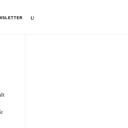
WSLETTER
lt
fe