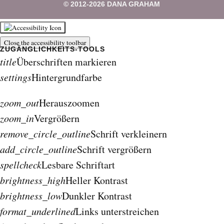
© 2012-2026 DANA GRAHAM
Close the accessibility toolbar
title
Überschriften markieren
settings
Hintergrundfarbe
zoom_out
Herauszoomen
zoom_in
Vergrößern
remove_circle_outline
Schrift verkleinern
add_circle_outline
Schrift vergrößern
spellcheck
Lesbare Schriftart
brightness_high
Heller Kontrast
brightness_low
Dunkler Kontrast
format_underlined
Links unterstreichen