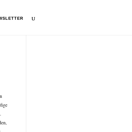
WSLETTER
en
fige
.
den,
s