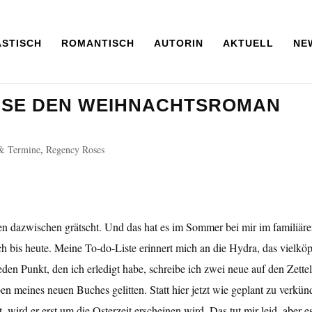
ASTISCH
ROMANTISCH
AUTORIN
AKTUELL
NE
SE DEN WEIHNACHTSROMAN
 & Termine
,
Regency Roses
en dazwischen grätscht. Und das hat es im Sommer bei mir im familiär
 bis heute. Meine To-do-Liste erinnert mich an die Hydra, das vielköp
en Punkt, den ich erledigt habe, schreibe ich zwei neue auf den Zettel
en meines neuen Buches gelitten. Statt hier jetzt wie geplant zu verkün
, wird er erst um die Osterzeit erscheinen wird. Das tut mir leid, aber e