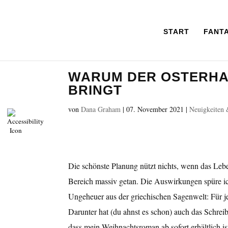
START
FANT
WARUM DER OSTERHA
BRINGT
von
Dana Graham
|
07. November 2021
|
Neuigkeiten
Die schönste Planung nützt nichts, wenn das Leb
Bereich massiv getan. Die Auswirkungen spüre ich
Ungeheuer aus der griechischen Sagenwelt: Für jed
Darunter hat (du ahnst es schon) auch das Schreib
dass mein Weihnachtsroman ab sofort erhältlich ist