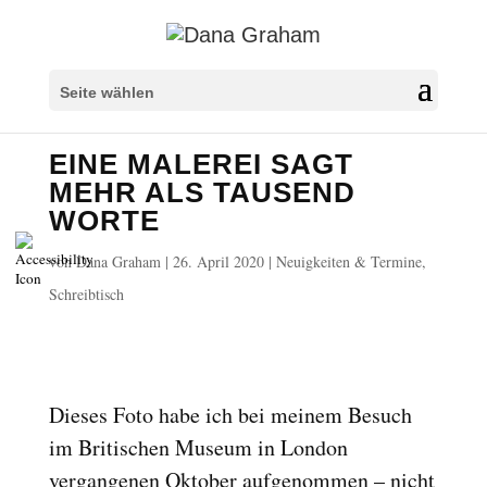
Überschriften markieren
title
Seite wählen
Hintergrundfarbe
settings
EINE MALEREI SAGT
Herauszoomen
zoom_out
MEHR ALS TAUSEND
Vergrößern
zoom_in
WORTE
Schrift verkleinern
remove_circle_outline
von
Dana Graham
|
26. April 2020
|
Neuigkeiten & Termine
,
Schrift vergrößern
add_circle_outline
Schreibtisch
Lesbare Schriftart
spellcheck
Heller Kontrast
brightness_high
Dunkler Kontrast
brightness_low
Dieses Foto habe ich bei meinem Besuch
Links unterstreichen
format_underlined
im Britischen Museum in London
Links markieren
font_download
vergangenen Oktober aufgenommen – nicht