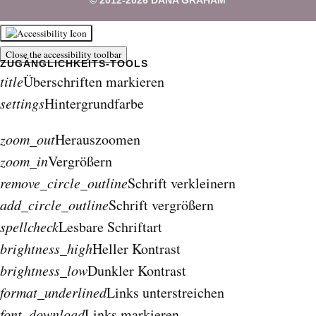
© 2012-2026 DANA GRAHAM
Close the accessibility toolbar
title
Überschriften markieren
settings
Hintergrundfarbe
zoom_out
Herauszoomen
zoom_in
Vergrößern
remove_circle_outline
Schrift verkleinern
add_circle_outline
Schrift vergrößern
spellcheck
Lesbare Schriftart
brightness_high
Heller Kontrast
brightness_low
Dunkler Kontrast
format_underlined
Links unterstreichen
font_download
Links markieren