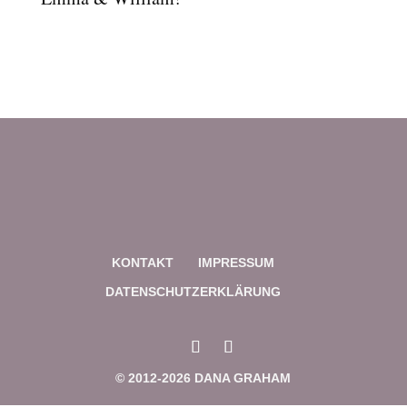
Links markieren
font_download
Reset
cached
all
options
KONTAKT
IMPRESSUM
DATENSCHUTZERKLÄRUNG
© 2012-2026 DANA GRAHAM