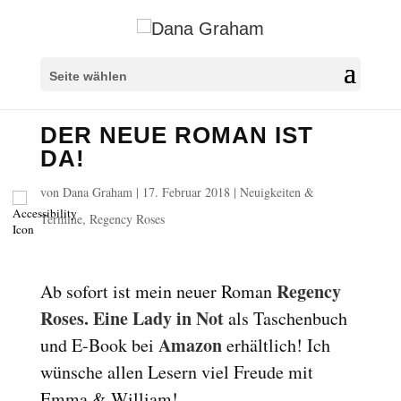
Überschriften markieren
title
Seite wählen
Hintergrundfarbe
settings
DER NEUE ROMAN IST
Herauszoomen
zoom_out
DA!
Vergrößern
zoom_in
von
Dana Graham
|
17. Februar 2018
|
Neuigkeiten &
Schrift verkleinern
remove_circle_outline
Termine
,
Regency Roses
Schrift vergrößern
add_circle_outline
Lesbare Schriftart
spellcheck
Regency
Ab sofort ist mein neuer Roman
Heller Kontrast
Roses. Eine Lady in Not
als Taschenbuch
brightness_high
Amazon
und E-Book bei
erhältlich! Ich
Dunkler Kontrast
brightness_low
wünsche allen Lesern viel Freude mit
Links unterstreichen
format_underlined
Emma & William!