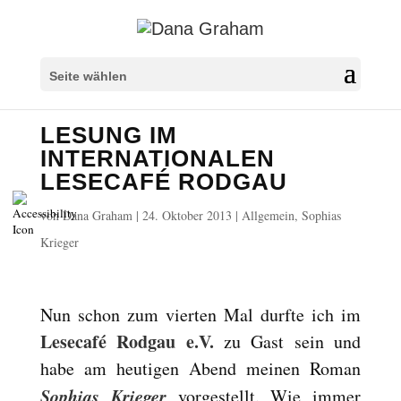
Überschriften markieren
title
Seite wählen
Hintergrundfarbe
settings
LESUNG IM
Herauszoomen
zoom_out
INTERNATIONALEN
Vergrößern
zoom_in
LESECAFÉ RODGAU
Schrift verkleinern
remove_circle_outline
von
Dana Graham
|
24. Oktober 2013
|
Allgemein
,
Sophias
Schrift vergrößern
add_circle_outline
Krieger
Lesbare Schriftart
spellcheck
Heller Kontrast
brightness_high
Nun schon zum vierten Mal durfte ich im
Dunkler Kontrast
brightness_low
Lesecafé Rodgau e.V.
zu Gast sein und
Links unterstreichen
format_underlined
habe am heutigen Abend meinen Roman
Links markieren
font_download
Sophias Krieger
vorgestellt. Wie immer