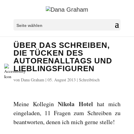
Überschriften markieren
title
Seite wählen
Hintergrundfarbe
settings
ÜBER DAS SCHREIBEN,
Herauszoomen
zoom_out
DIE TÜCKEN DES
Vergrößern
zoom_in
AUTORENALLTAGS UND
Schrift verkleinern
remove_circle_outline
LIEBLINGSFIGUREN
Schrift vergrößern
add_circle_outline
von
Dana Graham
|
05. August 2013
|
Schreibtisch
Lesbare Schriftart
spellcheck
Heller Kontrast
brightness_high
Nikola Hotel
Meine Kollegin
hat mich
Dunkler Kontrast
brightness_low
eingeladen, 11 Fragen zum Schreiben zu
Links unterstreichen
format_underlined
beantworten, denen ich mich gerne stelle!
Links markieren
font_download