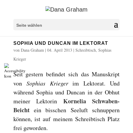
Überschriften markieren
title
Seite wählen
Hintergrundfarbe
settings
SOPHIA UND DUNCAN IM LEKTORAT
Herauszoomen
zoom_out
von
Dana Graham
|
04. April 2013
|
Schreibtisch
,
Sophias
Vergrößern
zoom_in
Krieger
Schrift verkleinern
remove_circle_outline
Seit gestern befindet sich das Manuskript
Schrift vergrößern
add_circle_outline
von
Sophias Krieger
im Lektorat. Und
Lesbare Schriftart
spellcheck
während Sophia und Duncan in der Obhut
Heller Kontrast
brightness_high
Kornelia Schwaben-
meiner Lektorin
Dunkler Kontrast
brightness_low
Beicht
ein bisschen Seeluft schnuppern
Links unterstreichen
format_underlined
können, ist auf meinem Schreibtisch Platz
Links markieren
font_download
frei geworden.