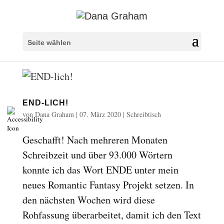
Überschriften markieren
title
Seite wählen
Hintergrundfarbe
settings
Herauszoomen
zoom_out
Vergrößern
zoom_in
END-LICH!
von
Dana Graham
|
07. März 2020
|
Schreibtisch
Schrift verkleinern
remove_circle_outline
Schrift vergrößern
Geschafft! Nach mehreren Monaten
add_circle_outline
Schreibzeit und über 93.000 Wörtern
Lesbare Schriftart
spellcheck
konnte ich das Wort ENDE unter mein
Heller Kontrast
brightness_high
neues Romantic Fantasy Projekt setzen. In
Dunkler Kontrast
brightness_low
den nächsten Wochen wird diese
Rohfassung überarbeitet, damit ich den Text
Links unterstreichen
format_underlined