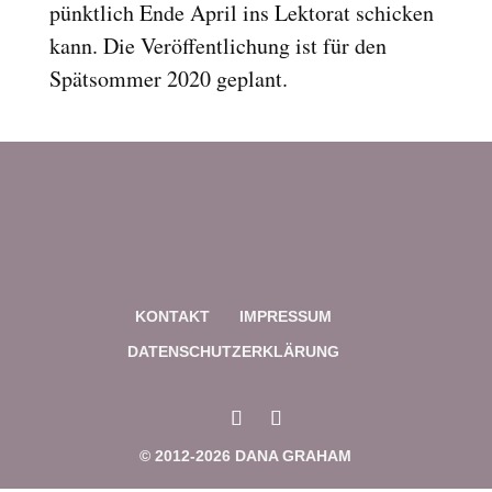
pünktlich Ende April ins Lektorat schicken
Links markieren
font_download
kann. Die Veröffentlichung ist für den
Reset
cached
Spätsommer 2020 geplant.
all
options
KONTAKT
IMPRESSUM
DATENSCHUTZERKLÄRUNG
© 2012-2026 DANA GRAHAM