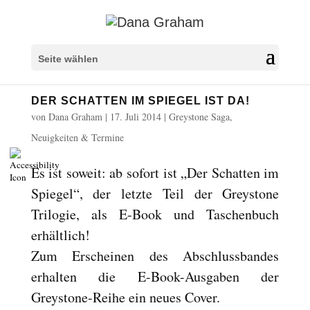
Überschriften markieren
title
Seite wählen
Hintergrundfarbe
settings
DER SCHATTEN IM SPIEGEL IST DA!
Herauszoomen
zoom_out
von
Dana Graham
|
17. Juli 2014
|
Greystone Saga
,
Vergrößern
zoom_in
Neuigkeiten & Termine
Schrift verkleinern
remove_circle_outline
Es ist soweit: ab sofort ist „Der Schatten im
Schrift vergrößern
add_circle_outline
Spiegel“, der letzte Teil der Greystone
Lesbare Schriftart
spellcheck
Trilogie, als E-Book und Taschenbuch
Heller Kontrast
brightness_high
erhältlich!
Dunkler Kontrast
brightness_low
Zum Erscheinen des Abschlussbandes
Links unterstreichen
format_underlined
erhalten die E-Book-Ausgaben der
Links markieren
Greystone-Reihe ein neues Cover.
font_download