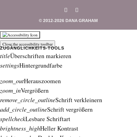
© 2012-2026 DANA GRAHAM
Close the accessibility toolbar
title
Überschriften markieren
settings
Hintergrundfarbe
zoom_out
Herauszoomen
zoom_in
Vergrößern
remove_circle_outline
Schrift verkleinern
add_circle_outline
Schrift vergrößern
spellcheck
Lesbare Schriftart
brightness_high
Heller Kontrast