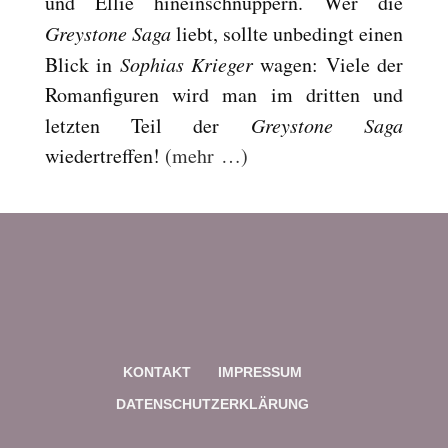
und Ellie hineinschnuppern. Wer die
Reset
cached
Greystone Saga
liebt, sollte unbedingt einen
all
Blick in
Sophias Krieger
wagen: Viele der
options
Romanfiguren wird man im dritten und
letzten Teil der
Greystone Saga
wiedertreffen!
(mehr …)
KONTAKT
IMPRESSUM
DATENSCHUTZERKLÄRUNG