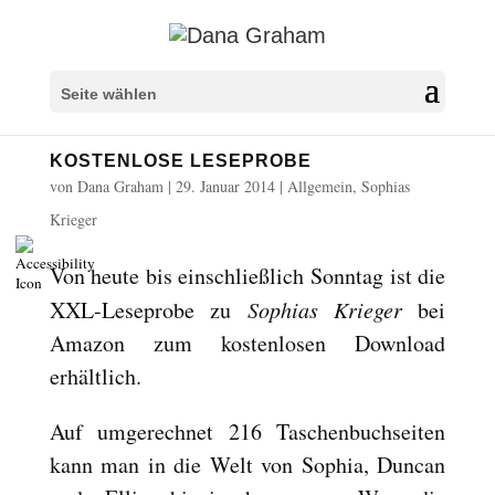
Überschriften markieren
title
Seite wählen
Hintergrundfarbe
settings
KOSTENLOSE LESEPROBE
Herauszoomen
zoom_out
von
Dana Graham
|
29. Januar 2014
|
Allgemein
,
Sophias
Vergrößern
zoom_in
Krieger
Schrift verkleinern
remove_circle_outline
Von heute bis einschließlich Sonntag ist die
Schrift vergrößern
add_circle_outline
XXL-Leseprobe zu
Sophias Krieger
bei
Lesbare Schriftart
spellcheck
Amazon zum kostenlosen Download
Heller Kontrast
brightness_high
erhältlich.
Dunkler Kontrast
brightness_low
Auf umgerechnet 216 Taschenbuchseiten
Links unterstreichen
format_underlined
kann man in die Welt von Sophia, Duncan
Links markieren
font_download