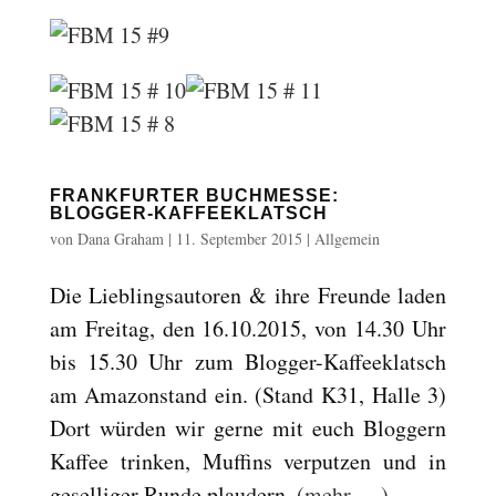
Reset
cached
all
options
FRANKFURTER BUCHMESSE:
BLOGGER-KAFFEEKLATSCH
von
Dana Graham
|
11. September 2015
|
Allgemein
Die Lieblingsautoren & ihre Freunde laden
am Freitag, den 16.10.2015, von 14.30 Uhr
bis 15.30 Uhr zum Blogger-Kaffeeklatsch
am Amazonstand ein. (Stand K31, Halle 3)
Dort würden wir gerne mit euch Bloggern
Kaffee trinken, Muffins verputzen und in
geselliger Runde plaudern.
(mehr …)