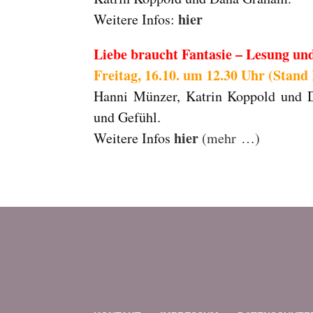
hier
Weitere Infos:
Liebe braucht Fantasie – Lesung un
Freitag, 16.10. um 12.30 Uhr (Stand
Hanni Münzer, Katrin Koppold und D
und Gefühl.
hier
Weitere Infos
(mehr …)