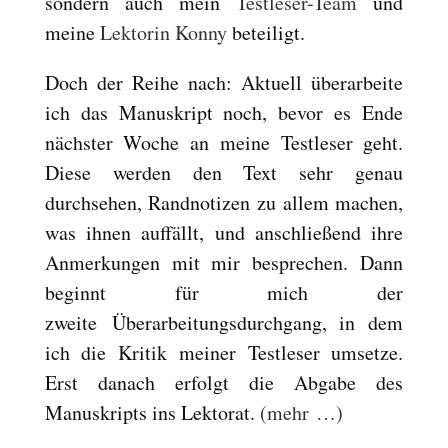
sondern auch mein
Testleser-Team
und
Reset
cached
meine
Lektorin Konny
beteiligt.
all
options
Doch der Reihe nach: Aktuell überarbeite
ich das Manuskript noch, bevor es Ende
nächster Woche an meine Testleser geht.
Diese werden den Text sehr genau
durchsehen, Randnotizen zu allem machen,
was ihnen auffällt, und anschließend ihre
Anmerkungen mit mir besprechen. Dann
beginnt für mich der
zweite Überarbeitungsdurchgang, in dem
ich die Kritik meiner Testleser umsetze.
Erst danach erfolgt die Abgabe des
Manuskripts ins Lektorat.
(mehr …)