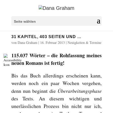
Überschriften markieren
title
Seite wählen
Hintergrundfarbe
settings
31 KAPITEL, 403 SEITEN UND …
Herauszoomen
zoom_out
von
Dana Graham
|
16. Februar 2013
|
Neuigkeiten & Termine
Vergrößern
zoom_in
115.037 Wörter – die Rohfassung meines
Schrift verkleinern
remove_circle_outline
neuen Romans ist fertig!
Schrift vergrößern
add_circle_outline
Lesbare Schriftart
spellcheck
Bis das Buch allerdings erscheinen kann,
Heller Kontrast
brightness_high
werden noch ein paar Wochen vergehen,
Dunkler Kontrast
denn nun beginnt die
Überarbeitungsphase
brightness_low
des Texts. An diesem wichtigen und
Links unterstreichen
format_underlined
unerlässlichen Prozess bin nicht nur ich,
Links markieren
font_download