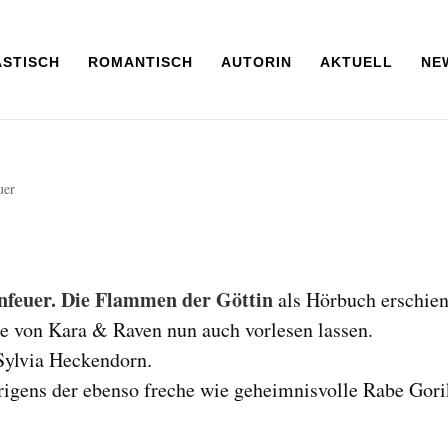
ASTISCH
ROMANTISCH
AUTORIN
AKTUELL
NE
uer
nfeuer. Die Flammen der Göttin
als Hörbuch erschie
e von Kara & Raven nun auch vorlesen lassen.
Sylvia Heckendorn.
rigens der ebenso freche wie geheimnisvolle Rabe Gori