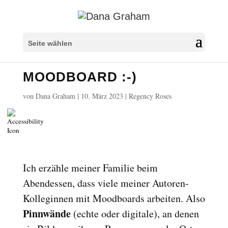
Überschriften markieren
title
Seite wählen
Hintergrundfarbe
settings
MOODBOARD :-)
Herauszoomen
zoom_out
Vergrößern
zoom_in
von
Dana Graham
|
10. März 2023
|
Regency Roses
Schrift verkleinern
remove_circle_outline
Schrift vergrößern
add_circle_outline
Lesbare Schriftart
spellcheck
Heller Kontrast
brightness_high
Ich erzähle meiner Familie beim
Dunkler Kontrast
Abendessen, dass viele meiner Autoren-
brightness_low
Kolleginnen mit Moodboards arbeiten. Also
Links unterstreichen
format_underlined
Pinnwände
(echte oder digitale), an denen
Links markieren
font_download