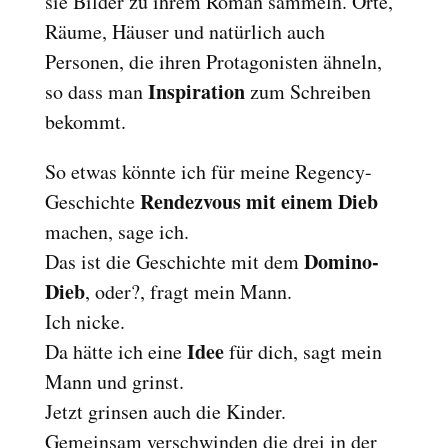
sie Bilder zu ihrem Roman sammeln. Orte,
Reset
cached
Räume, Häuser und natürlich auch
all
Personen, die ihren Protagonisten ähneln,
options
Inspiration
so dass man
zum Schreiben
bekommt.
So etwas könnte ich für meine Regency-
Rendezvous mit einem Dieb
Geschichte
machen, sage ich.
Domino-
Das ist die Geschichte mit dem
Dieb
, oder?, fragt mein Mann.
Ich nicke.
Idee
Da hätte ich eine
für dich, sagt mein
Mann und grinst.
Jetzt grinsen auch die Kinder.
Gemeinsam verschwinden die drei in der