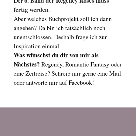
6. Band der Regency Roses muss
Der
Reset
cached
fertig werden
.
all
Aber welches Buchprojekt soll ich dann
options
angehen? Da bin ich tatsächlich noch
unentschlossen. Deshalb frage ich zur
Inspiration einmal:
Was wünschst du dir von mir als
Nächstes?
Regency, Romantic Fantasy oder
eine Zeitreise? Schreib mir gerne eine Mail
oder antworte mir auf Facebook!