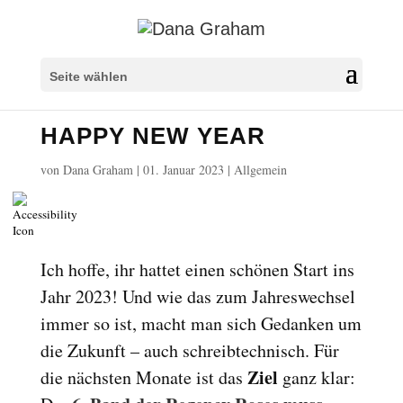
Überschriften markieren
title
Seite wählen
Hintergrundfarbe
settings
HAPPY NEW YEAR
Herauszoomen
zoom_out
Vergrößern
zoom_in
von
Dana Graham
|
01. Januar 2023
|
Allgemein
Schrift verkleinern
remove_circle_outline
Schrift vergrößern
add_circle_outline
Lesbare Schriftart
spellcheck
Ich hoffe, ihr hattet einen schönen Start ins
Heller Kontrast
brightness_high
Jahr 2023! Und wie das zum Jahreswechsel
Dunkler Kontrast
immer so ist, macht man sich Gedanken um
brightness_low
die Zukunft – auch schreibtechnisch. Für
Links unterstreichen
format_underlined
Ziel
die nächsten Monate ist das
ganz klar:
Links markieren
font_download