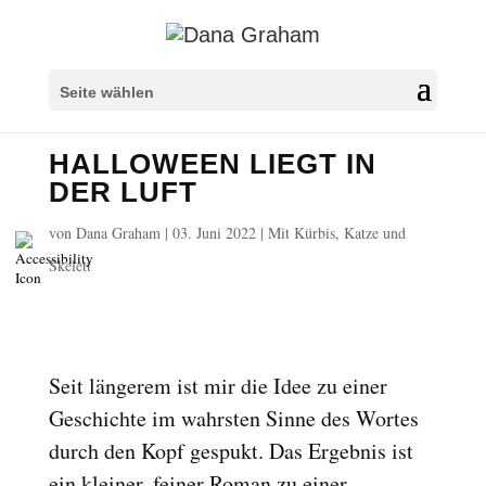
Überschriften markieren
title
Seite wählen
Hintergrundfarbe
settings
HALLOWEEN LIEGT IN
Herauszoomen
zoom_out
DER LUFT
Vergrößern
zoom_in
von
Dana Graham
|
03. Juni 2022
|
Mit Kürbis, Katze und
Schrift verkleinern
remove_circle_outline
Skelett
Schrift vergrößern
add_circle_outline
Lesbare Schriftart
spellcheck
Heller Kontrast
brightness_high
Seit längerem ist mir die Idee zu einer
Dunkler Kontrast
brightness_low
Geschichte im wahrsten Sinne des Wortes
Links unterstreichen
format_underlined
durch den Kopf gespukt. Das Ergebnis ist
Links markieren
font_download
ein kleiner, feiner Roman zu einer