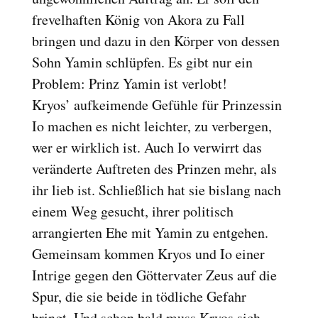
Reset
cached
frevelhaften König von Akora zu Fall
all
bringen und dazu in den Körper von dessen
options
Sohn Yamin schlüpfen. Es gibt nur ein
Problem: Prinz Yamin ist verlobt!
Kryos’ aufkeimende Gefühle für Prinzessin
Io machen es nicht leichter, zu verbergen,
wer er wirklich ist. Auch Io verwirrt das
veränderte Auftreten des Prinzen mehr, als
ihr lieb ist. Schließlich hat sie bislang nach
einem Weg gesucht, ihrer politisch
arrangierten Ehe mit Yamin zu entgehen.
Gemeinsam kommen Kryos und Io einer
Intrige gegen den Göttervater Zeus auf die
Spur, die sie beide in tödliche Gefahr
bringt. Und schon bald muss Kryos sich