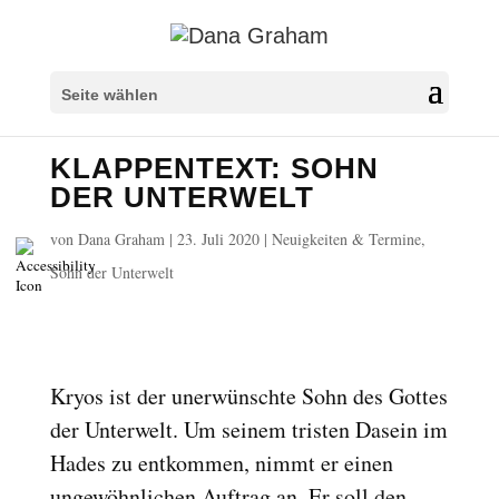
Überschriften markieren
title
Seite wählen
Hintergrundfarbe
settings
KLAPPENTEXT: SOHN
Herauszoomen
zoom_out
DER UNTERWELT
Vergrößern
zoom_in
von
Dana Graham
|
23. Juli 2020
|
Neuigkeiten & Termine
,
Schrift verkleinern
remove_circle_outline
Sohn der Unterwelt
Schrift vergrößern
add_circle_outline
Lesbare Schriftart
spellcheck
Heller Kontrast
brightness_high
Kryos ist der unerwünschte Sohn des Gottes
Dunkler Kontrast
brightness_low
der Unterwelt. Um seinem tristen Dasein im
Links unterstreichen
format_underlined
Hades zu entkommen, nimmt er einen
Links markieren
font_download
ungewöhnlichen Auftrag an. Er soll den