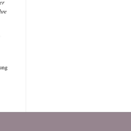
er
hre
e
gung