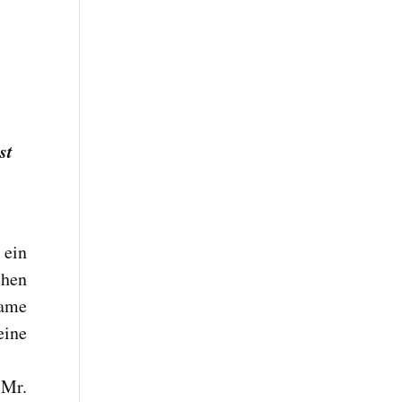
ist
 ein
chen
Dame
eine
 Mr.