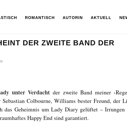
ASTISCH
ROMANTISCH
AUTORIN
AKTUELL
NE
HEINT DER ZWEITE BAND DER
es
ady unter Verdacht
der zweite Band meiner ›Reg
 Sebastian Colbourne, Williams bester Freund, der L
ch das Geheimnis um Lady Diary gelüftet – Irrungen
traumhaftes Happy End sind garantiert.