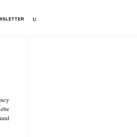
WSLETTER
ency
iebe
 und