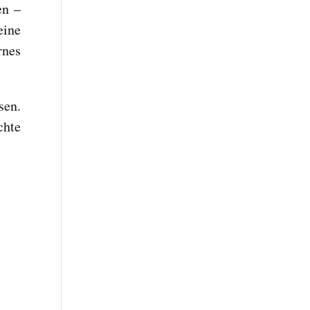
en –
eine
rnes
sen.
chte