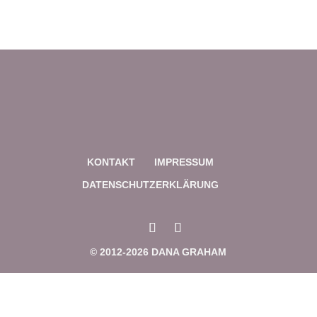
Links markieren
font_download
Reset
cached
all
options
KONTAKT
IMPRESSUM
DATENSCHUTZERKLÄRUNG
© 2012-2026 DANA GRAHAM