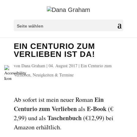
Überschriften markieren
title
Seite wählen
Hintergrundfarbe
settings
EIN CENTURIO ZUM
Herauszoomen
zoom_out
VERLIEBEN IST DA!
Vergrößern
zoom_in
von
Dana Graham
|
04. August 2017
|
Ein Centurio zum
Schrift verkleinern
remove_circle_outline
Verlieben
,
Neuigkeiten & Termine
Schrift vergrößern
add_circle_outline
Lesbare Schriftart
spellcheck
Ein
Ab sofort ist mein neuer Roman
Heller Kontrast
Centurio zum Verlieben
E-Book
als
(€
brightness_high
Taschenbuch
2,99) und als
(€12,99) bei
Dunkler Kontrast
brightness_low
Amazon erhältlich.
Links unterstreichen
format_underlined