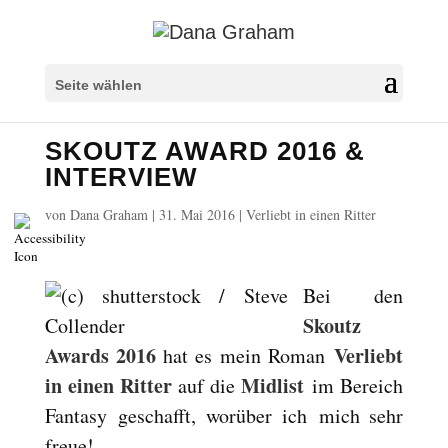
Überschriften markieren
title
Seite wählen
Hintergrundfarbe
settings
SKOUTZ AWARD 2016 &
Herauszoomen
zoom_out
INTERVIEW
Vergrößern
zoom_in
von
Dana Graham
|
31. Mai 2016
|
Verliebt in einen Ritter
Schrift verkleinern
remove_circle_outline
Schrift vergrößern
add_circle_outline
Lesbare Schriftart
spellcheck
Bei den
Heller Kontrast
Skoutz
brightness_high
Awards 2016
Verliebt
hat es mein Roman
Dunkler Kontrast
brightness_low
in einen Ritter
Midlist
auf die
im Bereich
Links unterstreichen
format_underlined
Fantasy
geschafft, worüber ich mich sehr
Links markieren
font_download
freue!