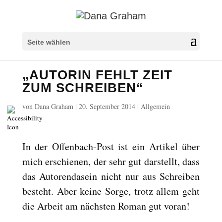
Überschriften markieren
title
Seite wählen
Hintergrundfarbe
settings
„AUTORIN FEHLT ZEIT
Herauszoomen
zoom_out
ZUM SCHREIBEN“
Vergrößern
zoom_in
von
Dana Graham
|
20. September 2014
|
Allgemein
Schrift verkleinern
remove_circle_outline
Schrift vergrößern
add_circle_outline
Lesbare Schriftart
spellcheck
In der Offenbach-Post ist ein Artikel über
Heller Kontrast
mich erschienen, der sehr gut darstellt, dass
brightness_high
das Autorendasein nicht nur aus Schreiben
Dunkler Kontrast
brightness_low
besteht. Aber keine Sorge, trotz allem geht
Links unterstreichen
format_underlined
die Arbeit am nächsten Roman gut voran!
Links markieren
font_download