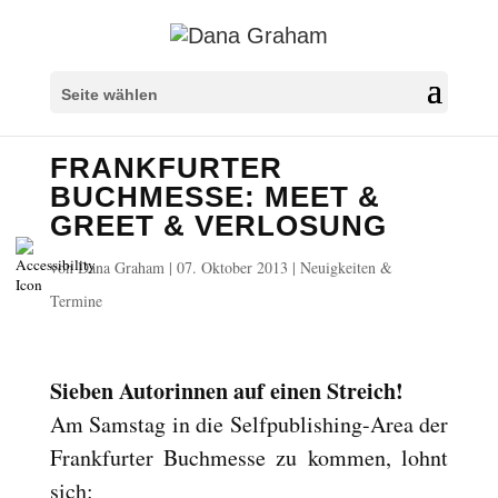
Überschriften markieren
title
Seite wählen
Hintergrundfarbe
settings
FRANKFURTER
Herauszoomen
zoom_out
BUCHMESSE: MEET &
Vergrößern
zoom_in
GREET & VERLOSUNG
Schrift verkleinern
remove_circle_outline
von
Dana Graham
|
07. Oktober 2013
|
Neuigkeiten &
Schrift vergrößern
add_circle_outline
Termine
Lesbare Schriftart
spellcheck
Heller Kontrast
brightness_high
Sieben Autorinnen auf einen Streich!
Dunkler Kontrast
brightness_low
Am Samstag in die Selfpublishing-Area der
Links unterstreichen
format_underlined
Frankfurter Buchmesse zu kommen, lohnt
Links markieren
font_download
sich: