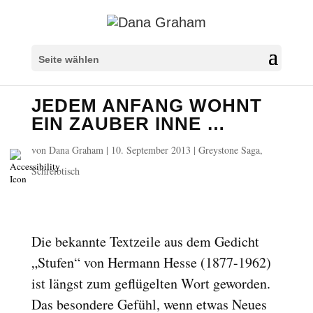
Überschriften markieren
title
Seite wählen
Hintergrundfarbe
settings
JEDEM ANFANG WOHNT
Herauszoomen
zoom_out
EIN ZAUBER INNE …
Vergrößern
zoom_in
von
Dana Graham
|
10. September 2013
|
Greystone Saga
,
Schrift verkleinern
remove_circle_outline
Schreibtisch
Schrift vergrößern
add_circle_outline
Lesbare Schriftart
spellcheck
Heller Kontrast
brightness_high
Die bekannte Textzeile aus dem Gedicht
Dunkler Kontrast
brightness_low
„Stufen“ von Hermann Hesse (1877-1962)
Links unterstreichen
format_underlined
ist längst zum geflügelten Wort geworden.
Links markieren
font_download
Das besondere Gefühl, wenn etwas Neues