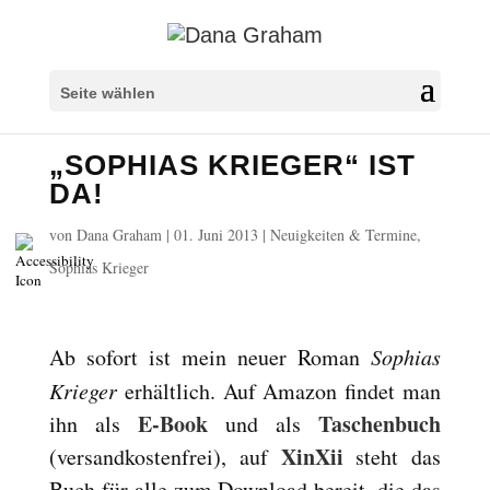
Überschriften markieren
title
Seite wählen
Hintergrundfarbe
settings
„SOPHIAS KRIEGER“ IST
Herauszoomen
zoom_out
DA!
Vergrößern
zoom_in
von
Dana Graham
|
01. Juni 2013
|
Neuigkeiten & Termine
,
Schrift verkleinern
remove_circle_outline
Sophias Krieger
Schrift vergrößern
add_circle_outline
Lesbare Schriftart
spellcheck
Heller Kontrast
Ab sofort ist mein neuer Roman
Sophias
brightness_high
Krieger
erhältlich. Auf Amazon findet man
Dunkler Kontrast
brightness_low
E-Book
Taschenbuch
ihn als
und als
Links unterstreichen
format_underlined
XinXii
(versandkostenfrei), auf
steht das
Links markieren
font_download
Buch für alle zum Download bereit, die das