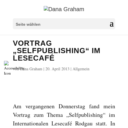
Überschriften markieren
title
Seite wählen
Hintergrundfarbe
settings
VORTRAG
Herauszoomen
zoom_out
„SELFPUBLISHING“ IM
Vergrößern
zoom_in
LESECAFÉ
Schrift verkleinern
remove_circle_outline
von
Dana Graham
|
20. April 2013
|
Allgemein
Schrift vergrößern
add_circle_outline
Lesbare Schriftart
spellcheck
Heller Kontrast
brightness_high
Dunkler Kontrast
brightness_low
Am vergangenen Donnerstag fand mein
Links unterstreichen
format_underlined
Vortrag zum Thema „Selfpublishing“ im
Links markieren
font_download
Internationalen Lesecafé Rodgau statt. In