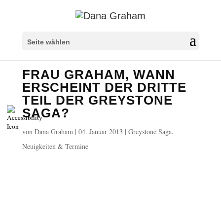
Überschriften markieren
title
Seite wählen
Hintergrundfarbe
settings
FRAU GRAHAM, WANN
Herauszoomen
zoom_out
ERSCHEINT DER DRITTE
Vergrößern
zoom_in
TEIL DER GREYSTONE
Schrift verkleinern
remove_circle_outline
SAGA?
Schrift vergrößern
add_circle_outline
von
Dana Graham
|
04. Januar 2013
|
Greystone Saga
,
Lesbare Schriftart
spellcheck
Neuigkeiten & Termine
Heller Kontrast
brightness_high
Dunkler Kontrast
brightness_low
Links unterstreichen
format_underlined
Links markieren
font_download