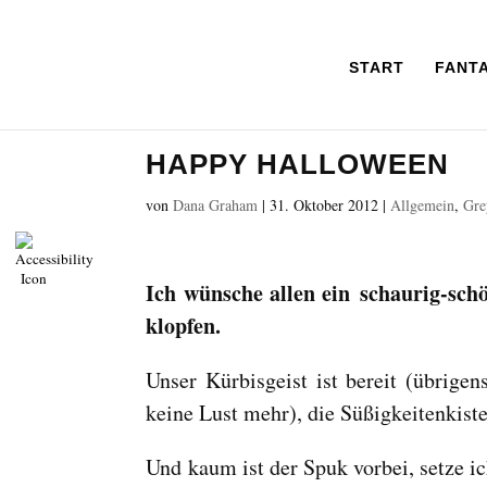
START
FANT
HAPPY HALLOWEEN
von
Dana Graham
|
31. Oktober 2012
|
Allgemein
,
Gre
Ich wünsche allen ein
schaurig-sch
klopfen.
Unser Kürbisgeist ist bereit (übrige
keine Lust mehr), die Süßigkeitenkiste
Und kaum ist der Spuk vorbei, setze ic