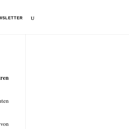
WSLETTER
üren
uten
 von