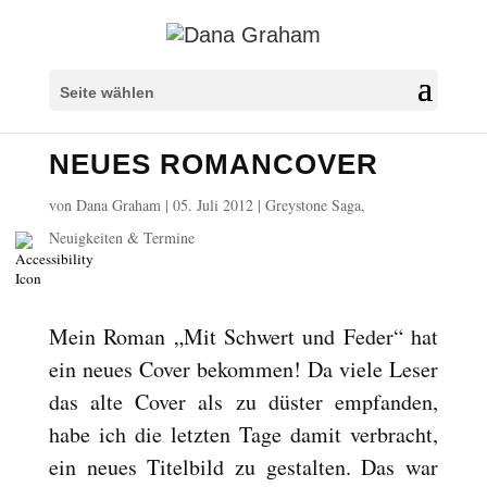
Überschriften markieren
title
Seite wählen
Hintergrundfarbe
settings
NEUES ROMANCOVER
Herauszoomen
zoom_out
Vergrößern
zoom_in
von
Dana Graham
|
05. Juli 2012
|
Greystone Saga
,
Schrift verkleinern
Neuigkeiten & Termine
remove_circle_outline
Schrift vergrößern
add_circle_outline
Lesbare Schriftart
spellcheck
Mein Roman „Mit Schwert und Feder“ hat
Heller Kontrast
brightness_high
ein neues Cover bekommen! Da viele Leser
Dunkler Kontrast
brightness_low
das alte Cover als zu düster empfanden,
Links unterstreichen
format_underlined
habe ich die letzten Tage damit verbracht,
Links markieren
ein neues Titelbild zu gestalten. Das war
font_download