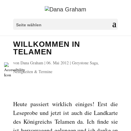
Überschriften markieren
title
Seite wählen
Hintergrundfarbe
settings
WILLKOMMEN IN
Herauszoomen
zoom_out
TELAMEN
Vergrößern
zoom_in
von
Dana Graham
|
06. Mai 2012
|
Greystone Saga
,
Schrift verkleinern
remove_circle_outline
Neuigkeiten & Termine
Schrift vergrößern
add_circle_outline
Lesbare Schriftart
spellcheck
Heller Kontrast
brightness_high
Heute passiert wirklich einiges! Erst die
Dunkler Kontrast
brightness_low
Leseprobe und jetzt ist auch die Landkarte
Links unterstreichen
format_underlined
des Königreichs Telamen da. Ich finde sie
Links markieren
font_download
ist hervorragend gelungen und ich danke an