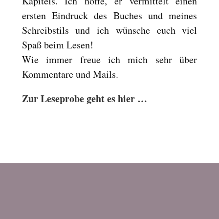
Kapitels. Ich hoffe, er vermittelt einen
Reset
cached
ersten Eindruck des Buches und meines
all
Schreibstils und ich wünsche euch viel
options
Spaß beim Lesen!
Wie immer freue ich mich sehr über
Kommentare und Mails.
Zur Leseprobe geht es hier …