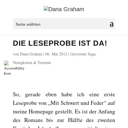
Überschriften markieren
title
Seite wählen
Hintergrundfarbe
settings
DIE LESEPROBE IST DA!
Herauszoomen
zoom_out
Vergrößern
zoom_in
von
Dana Graham
|
06. Mai 2012
|
Greystone Saga
,
Schrift verkleinern
Neuigkeiten & Termine
remove_circle_outline
Schrift vergrößern
add_circle_outline
Lesbare Schriftart
spellcheck
Heller Kontrast
brightness_high
So, gerade eben habe ich eine erste
Dunkler Kontrast
Leseprobe von „Mit Schwert und Feder“ auf
brightness_low
meine Homepage gestellt. Es ist der Anfang
Links unterstreichen
format_underlined
des Romans bis zur Hälfte des zweiten
Links markieren
font_download