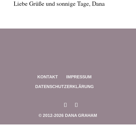
Liebe Grüße und sonnige Tage, Dana
Links markieren
font_download
Reset
cached
all
options
KONTAKT
IMPRESSUM
DATENSCHUTZERKLÄRUNG
© 2012-2026 DANA GRAHAM