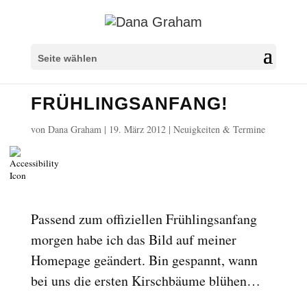
Überschriften markieren
title
Seite wählen
Hintergrundfarbe
settings
FRÜHLINGSANFANG!
Herauszoomen
zoom_out
von
Dana Graham
|
19. März 2012
|
Neuigkeiten & Termine
Vergrößern
zoom_in
Schrift verkleinern
remove_circle_outline
Schrift vergrößern
add_circle_outline
Lesbare Schriftart
spellcheck
Passend zum offiziellen Frühlingsanfang
morgen habe ich das Bild auf meiner
Heller Kontrast
brightness_high
Homepage geändert. Bin gespannt, wann
Dunkler Kontrast
brightness_low
bei uns die ersten Kirschbäume blühen…
Links unterstreichen
format_underlined